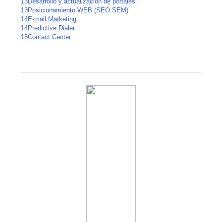
13
Desarrollo y actualización de portales.
13
Posicionamiento WEB (SEO SEM)
14
E-mail Marketing
14
Predictive Dialer
15
Contact Center